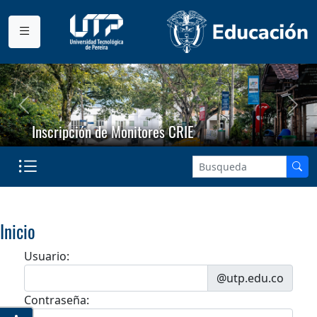
Anterior
Sigu
Inscripción de Monitores CRIE
Inicio
Usuario:
@utp.edu.co
Contraseña: